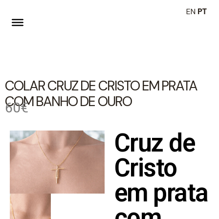
EN
PT
COLAR CRUZ DE CRISTO EM PRATA
COM BANHO DE OURO
60€
Cruz de
Cristo
em prata
com